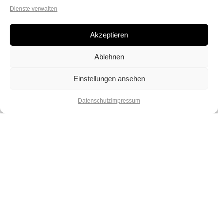
Dienste verwalten
Akzeptieren
Ablehnen
Einstellungen ansehen
Datenschutz
Impressum
Lebe deinen Spirit und deine
Kreativität. Lass dich verzaubern von
unserer Vielfalt und spüre die Magie
der Perlen.