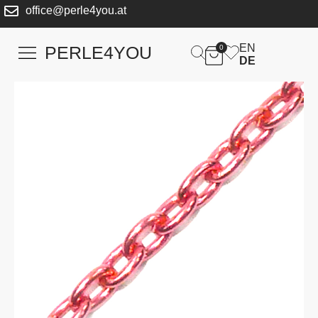
office@perle4you.at
EN
PERLE4YOU
0
DE