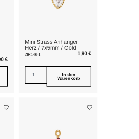
Mini Strass Anhänger
Herz / 7x5mm / Gold
1,90
€
ZIR146-1
90
€
In den
Warenkorb