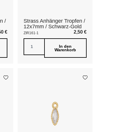
n /
Strass Anhänger Tropfen /
12x7mm / Schwarz-Gold
50
€
2,50
€
ZIR161-1
In den
Warenkorb