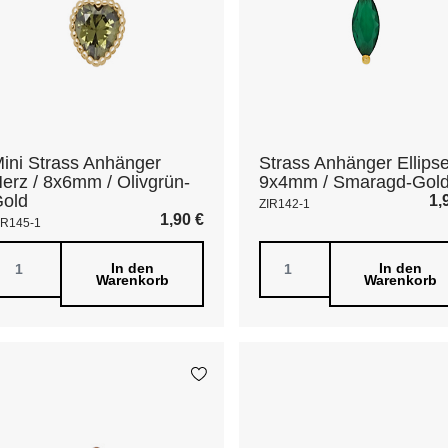
ini Strass Anhänger
Strass Anhänger Ellipse
erz / 8x6mm / Olivgrün-
9x4mm / Smaragd-Gol
old
1,
ZIR142-1
1,90
€
IR145-1
In den
In den
Warenkorb
Warenkorb