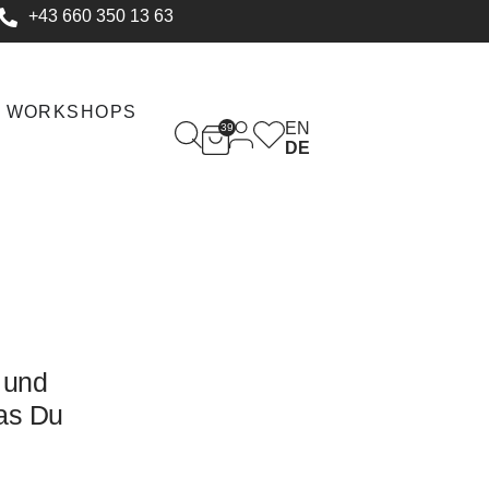
+43 660 350 13 63
WORKSHOPS
EN
39
DE
 und
as Du