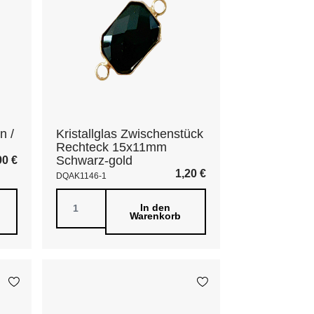
n /
Kristallglas Zwischenstück
Rechteck 15x11mm
Schwarz-gold
90
€
1,20
€
DQAK1146-1
In den
Warenkorb