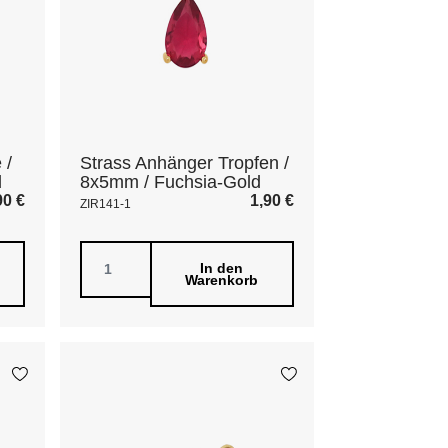
 /
Strass Anhänger Tropfen /
d
8x5mm / Fuchsia-Gold
90
€
1,90
€
ZIR141-1
In den
Warenkorb