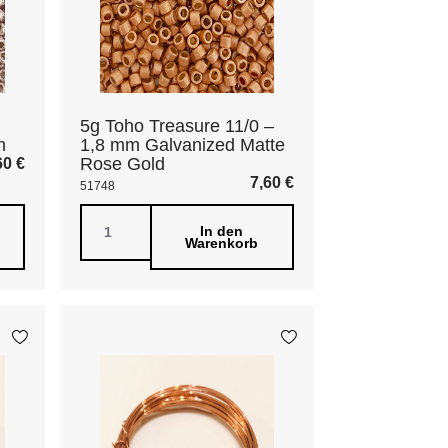
5g Toho Treasure 11/0 –
h
1,8 mm Galvanized Matte
Rose Gold
60
€
7,60
€
51748
In den
Warenkorb