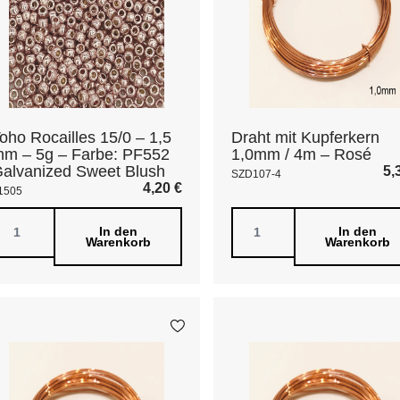
oho Rocailles 15/0 – 1,5
Draht mit Kupferkern
m – 5g – Farbe: PF552
1,0mm / 4m – Rosé
alvanized Sweet Blush
5,
SZD107-4
4,20
€
1505
In den
In den
Warenkorb
Warenkorb