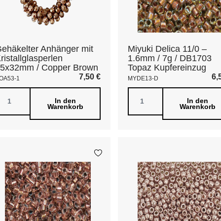
ehäkelter Anhänger mit
Miyuki Delica 11/0 –
ristallglasperlen
1.6mm / 7g / DB1703
5x32mm / Copper Brown
Topaz Kupfereinzug
7,50
€
6,
OA53-1
MYDE13-D
In den
In den
Warenkorb
Warenkorb