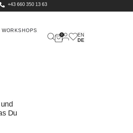
+43 660 350 13 63
WORKSHOPS
EN
0
DE
 und
as Du