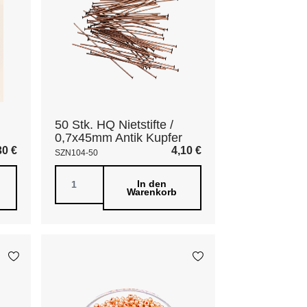
50 Stk. HQ Nietstifte /
0,7x45mm Antik Kupfer
30
€
4,10
€
SZN104-50
In den
Warenkorb