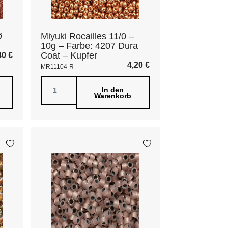
Ø
Miyuki Rocailles 11/0 –
10g – Farbe: 4207 Dura
Coat – Kupfer
40
€
4,20
€
MR11104-R
In den
Warenkorb