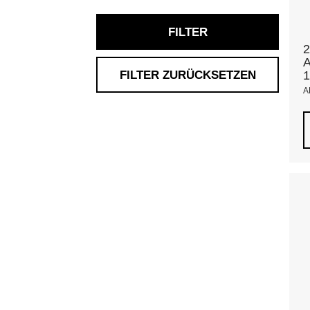
Glas
Roségold
FILTER
2
A
FILTER ZURÜCKSETZEN
1
A