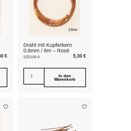
Draht mit Kupferkern
0,8mm / 6m – Rosé
30
€
5,30
€
SZD106-6
In den
Warenkorb