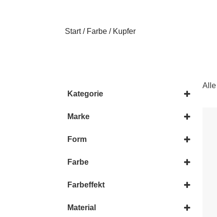
Start
/
Farbe
/ Kupfer
All
Kategorie
Anhänger
Facettierte Perlen
Marke
Perlen
Beadalon
Miyuki
Form
Preciosa
Delica/Treasure
Toho
Rocailles
Farbe
Tropfen
Braun
Bronze
Farbeffekt
Kupfer
Galvanized
Metallic
Metallic
Material
Rosa