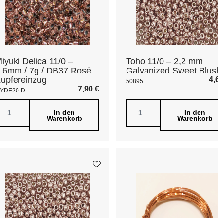
iyuki Delica 11/0 –
Toho 11/0 – 2,2 mm
.6mm / 7g / DB37 Rosé
Galvanized Sweet Blus
upfereinzug
4,
50895
7,90
€
YDE20-D
In den
In den
Warenkorb
Warenkorb