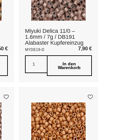
Miyuki Delica 11/0 –
1.6mm / 7g / DB191
Alabaster Kupfereinzug
50
€
7,90
€
MYDE19-D
In den
Warenkorb