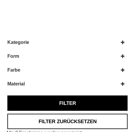
Kategorie
Anhänger
Perlen
Form
Asymmetrisch
Herz
Farbe
Scheibe
Weiß
Tropfen
Material
Acryl
FILTER
FILTER ZURÜCKSETZEN