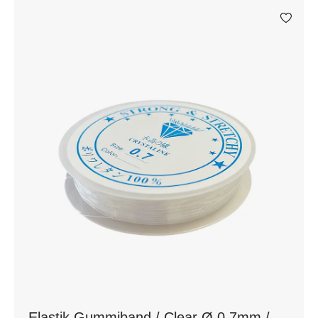
Elastik Gummiband / Clear Ø 0,7mm /