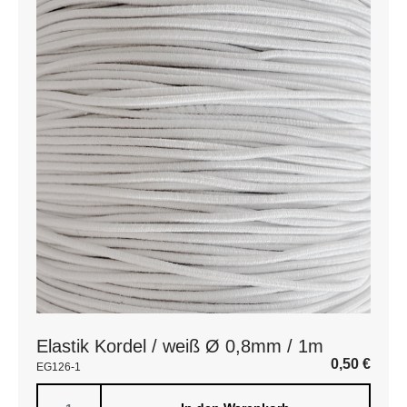
Elastik Kordel / weiß Ø 0,8mm / 1m
0,50
€
EG126-1