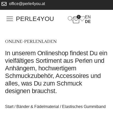
office@perle4you.at
EN
PERLE4YOU
0
DE
ONLINE-PERLENLADEN
In unserem Onlineshop findest Du ein
vielfältiges Sortiment aus Perlen und
Anhängern, hochwertigem
Schmuckzubehör, Accessoires und
alles, was Du zum Schmuck
designen brauchst.
Start
/
Bänder & Fädelmaterial
/ Elastisches Gummiband