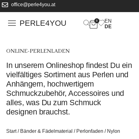
office@perle4you.at
EN
PERLE4YOU
8
DE
ONLINE-PERLENLADEN
In unserem Onlineshop findest Du ein
vielfältiges Sortiment aus Perlen und
Anhängern, hochwertigem
Schmuckzubehör, Accessoires und
alles, was Du zum Schmuck
designen brauchst.
Start
/
Bänder & Fädelmaterial
/ Perlonfaden / Nylon