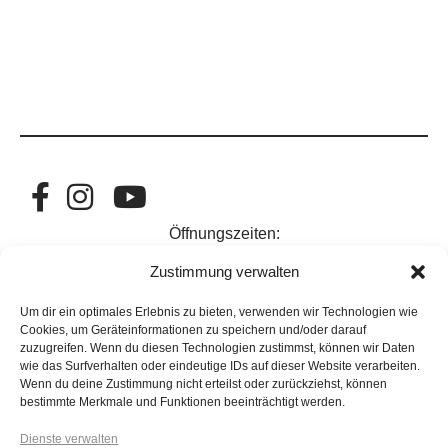
Öffnungszeiten:
Di - Fr: 11-19 Uhr I Sa: 10-17 Uhr
Zustimmung verwalten
Um dir ein optimales Erlebnis zu bieten, verwenden wir Technologien wie
Versandkosten
Cookies, um Geräteinformationen zu speichern und/oder darauf
Pflegetipps
zuzugreifen. Wenn du diesen Technologien zustimmst, können wir Daten
Zahlungsarten
wie das Surfverhalten oder eindeutige IDs auf dieser Website verarbeiten.
Kontakt
Wenn du deine Zustimmung nicht erteilst oder zurückziehst, können
FAQs
bestimmte Merkmale und Funktionen beeinträchtigt werden.
Jobs
Anleitungen
Dienste verwalten
Account