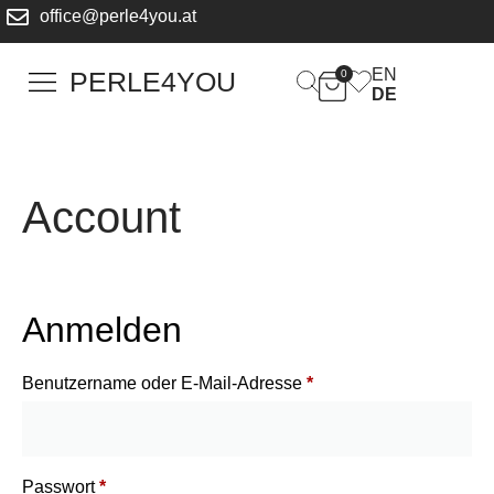
office@perle4you.at
EN
PERLE4YOU
0
DE
Account
Anmelden
Benutzername oder E-Mail-Adresse
*
Passwort
*