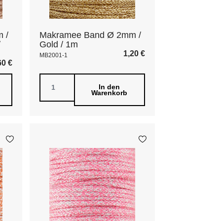
 /
Makramee Band Ø 2mm /
/
Gold / 1m
1,20
€
MB2001-1
60
€
In den
Warenkorb