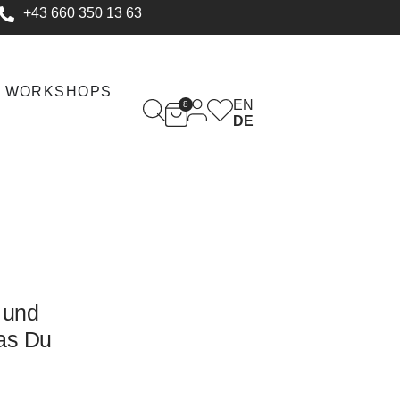
+43 660 350 13 63
WORKSHOPS
EN
8
DE
 und
as Du