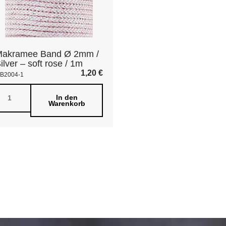
Makramee Band Ø 2mm /
ilver – soft rose / 1m
1,20
€
B2004-1
In den
Warenkorb