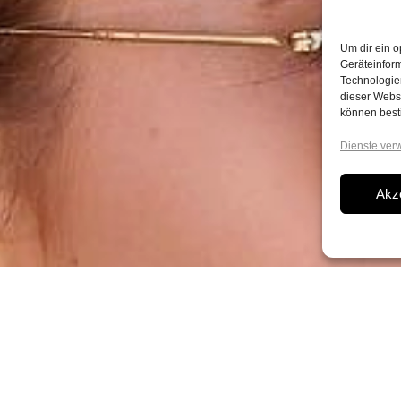
Um dir ein o
Geräteinfor
Technologien
dieser Websi
können best
Dienste ver
Akz