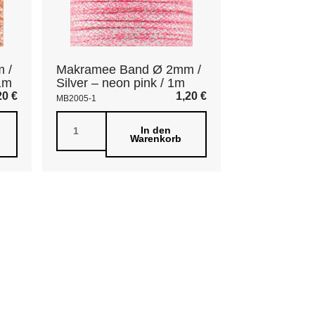
 /
Makramee Band Ø 2mm /
 1m
Silver – neon pink / 1m
20
€
1,20
€
MB2005-1
In den
Warenkorb