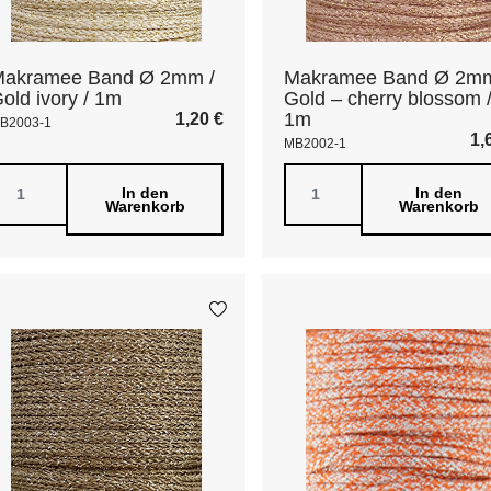
Makramee Band Ø 2mm /
Makramee Band Ø 2mm
old ivory / 1m
Gold – cherry blossom 
1m
1,20
€
B2003-1
1,
MB2002-1
In den
In den
Warenkorb
Warenkorb