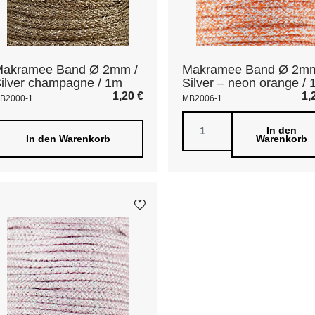
Makramee Band Ø 2mm /
Makramee Band Ø 2mm
ilver champagne / 1m
Silver – neon orange /
1,20
€
1,
B2000-1
MB2006-1
In den
In den Warenkorb
Warenkorb