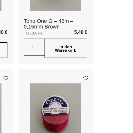
Toho One G – 46m –
0,15mm Brown
40
€
5,40
€
TOG1007-1
In den
Warenkorb