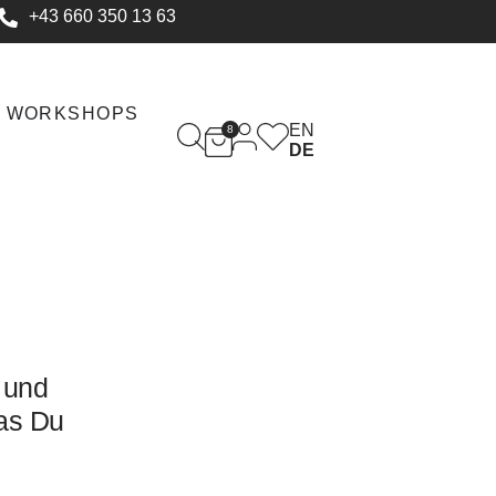
+43 660 350 13 63
WORKSHOPS
EN
8
DE
 und
as Du