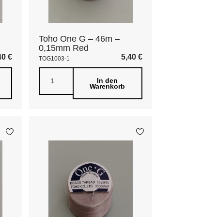
Toho One G – 46m –
0,15mm Red
40
€
5,40
€
TOG1003-1
In den
Warenkorb