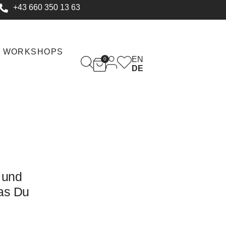
+43 660 350 13 63
WORKSHOPS
EN
0
DE
 und
as Du