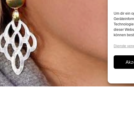
Um dir ein o
Geräteinfor
Technologien
dieser Websi
können best
Dienste ver
Akz