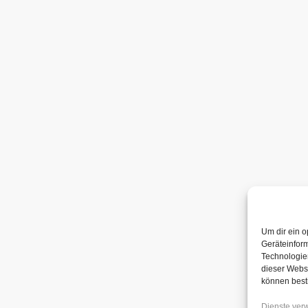
Um dir ein o
Geräteinfor
Technologien
dieser Websi
können best
Dienste ver