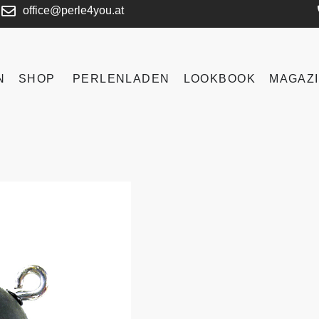
office@perle4you.at
N
SHOP
PERLENLADEN
LOOKBOOK
MAGAZ