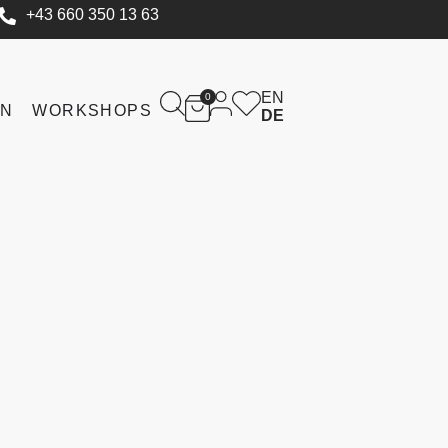
+43 660 350 13 63
EN
0
IN
WORKSHOPS
DE