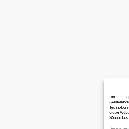
Um dir ein o
Geräteinfor
Technologien
dieser Websi
können best
Dienste ver