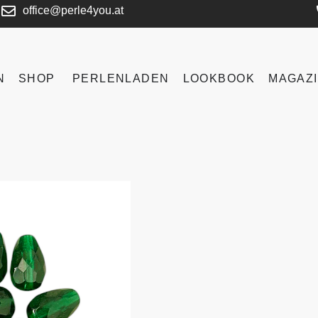
office@perle4you.at
N
SHOP
PERLENLADEN
LOOKBOOK
MAGAZ