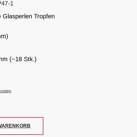
P47-1
 Glasperlen Tropfen
mm)
mm (~18 Stk.)
kosten
 WARENKORB