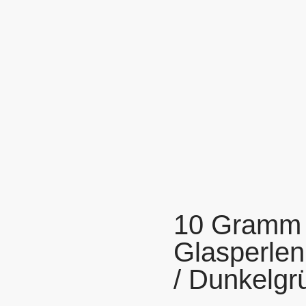
10 Gramm F
Glasperle
/ Dunkelgr