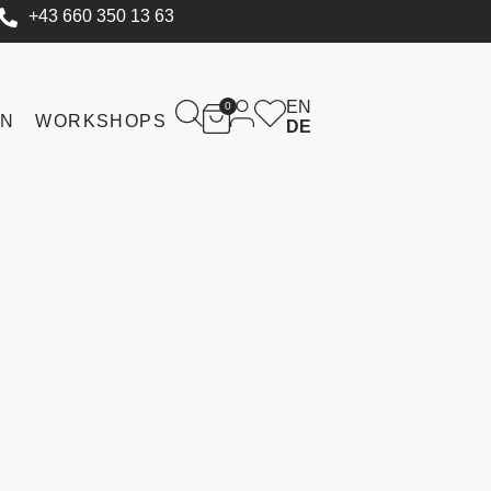
+43 660 350 13 63
EN
0
IN
WORKSHOPS
DE