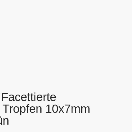
acettierte
n Tropfen 10x7mm
ün