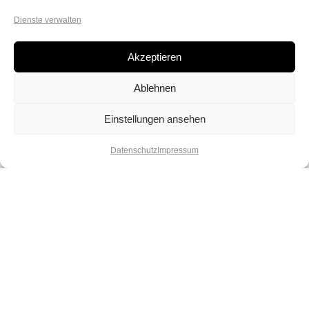
Dienste verwalten
Akzeptieren
Ablehnen
Einstellungen ansehen
Datenschutz
Impressum
Lebe deinen Spirit und deine
Kreativität. Lass dich verzaubern von
unserer Vielfalt und spüre die Magie
der Perlen.