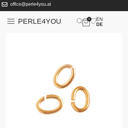
office@perle4you.at
EN
PERLE4YOU
0
DE