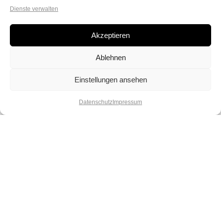
Dienste verwalten
Akzeptieren
Ablehnen
Einstellungen ansehen
Datenschutz
Impressum
Lebe deinen Spirit und deine
Kreativität. Lass dich verzaubern von
unserer Vielfalt und spüre die Magie
der Perlen.