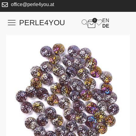
office@perle4you.at
EN
PERLE4YOU
0
DE