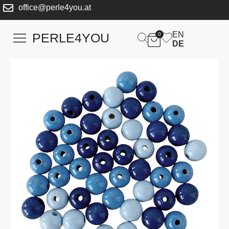
office@perle4you.at
EN
PERLE4YOU
0
DE