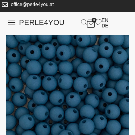
office@perle4you.at
EN
PERLE4YOU
0
DE