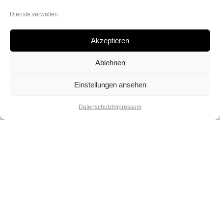
Dienste verwalten
Akzeptieren
Ablehnen
Einstellungen ansehen
Datenschutz
Impressum
Lebe deinen Spirit und deine
Kreativität. Lass dich verzaubern von
unserer Vielfalt und spüre die Magie
der Perlen.