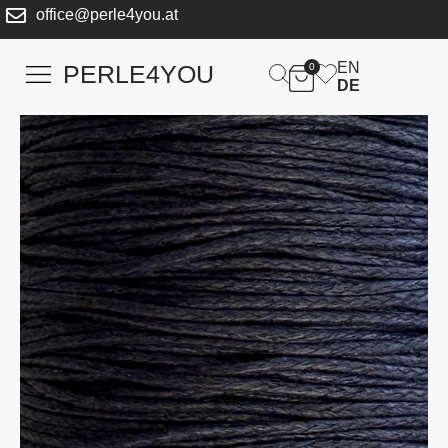
office@perle4you.at
EN
PERLE4YOU
0
DE