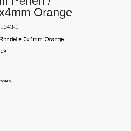
iff Perlen /
6x4mm Orange
K1043-1
n / Rondelle 6x4mm Orange
ück
kosten