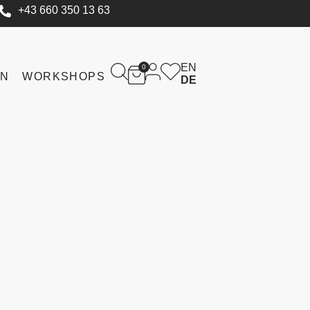
+43 660 350 13 63
EN
0
IN
WORKSHOPS
DE