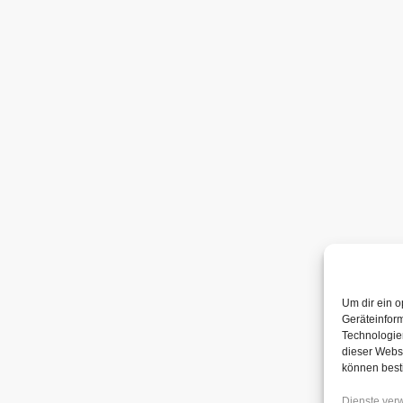
Um dir ein o
Geräteinfor
Technologien
dieser Websi
können best
Dienste ver