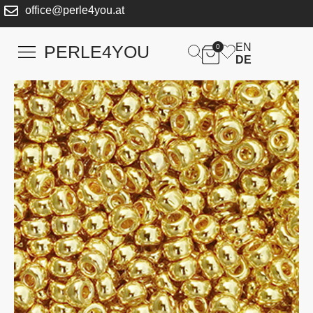
office@perle4you.at
EN
PERLE4YOU
0
DE