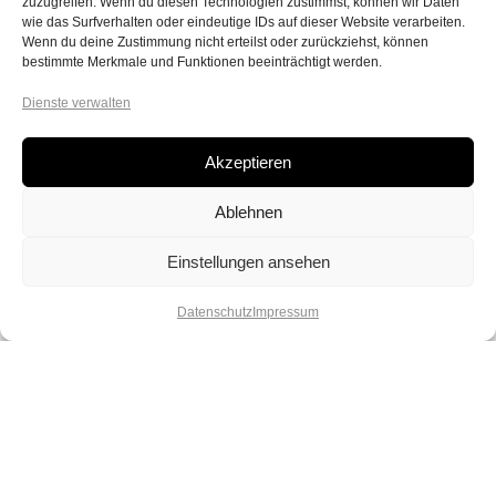
zuzugreifen. Wenn du diesen Technologien zustimmst, können wir Daten
wie das Surfverhalten oder eindeutige IDs auf dieser Website verarbeiten.
Wenn du deine Zustimmung nicht erteilst oder zurückziehst, können
bestimmte Merkmale und Funktionen beeinträchtigt werden.
Dienste verwalten
Akzeptieren
Ablehnen
Einstellungen ansehen
Datenschutz
Impressum
Lebe deinen Spirit und deine
Kreativität. Lass dich verzaubern von
unserer Vielfalt und spüre die Magie