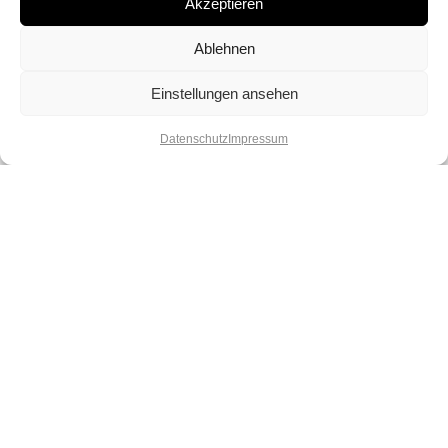
Akzeptieren
Ablehnen
Einstellungen ansehen
Datenschutz
Impressum
Lebe deinen Spirit und deine
Kreativität. Lass dich verzaubern von
unserer Vielfalt und spüre die Magie
der Perlen.