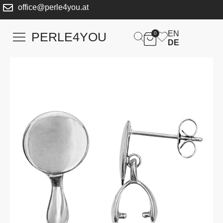
office@perle4you.at
EN
PERLE4YOU
0
DE