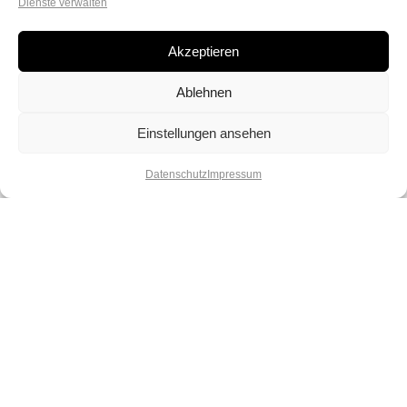
Dienste verwalten
Akzeptieren
Ablehnen
Einstellungen ansehen
Datenschutz
Impressum
Lebe deinen Spirit und deine
Kreativität. Lass dich verzaubern von
unserer Vielfalt und spüre die Magie
der Perlen.