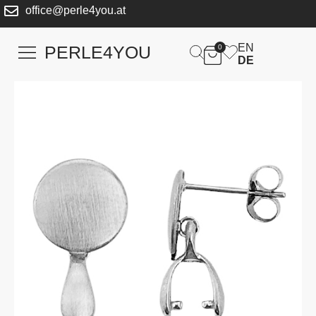
office@perle4you.at
EN
PERLE4YOU
0
DE