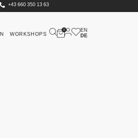
+43 660 350 13 63
EN
0
IN
WORKSHOPS
DE