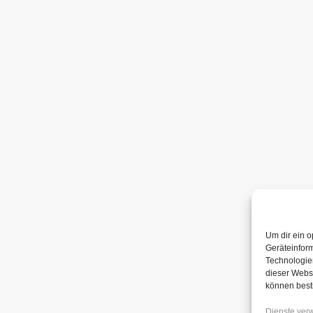
Um dir ein o
Geräteinfor
Technologien
dieser Websi
können best
Dienste ver