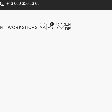
+43 660 350 13 63
EN
0
IN
WORKSHOPS
DE