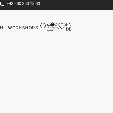
+43 660 350 13 63
EN
0
IN
WORKSHOPS
DE