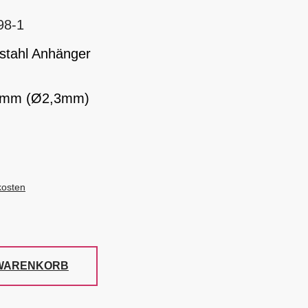
98-1
lstahl Anhänger
,5mm (Ø2,3mm)
kosten
 WARENKORB