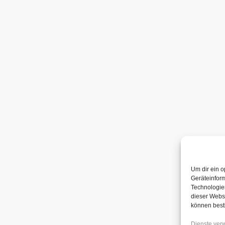
Um dir ein o
Geräteinfor
Technologien
dieser Websi
können best
Dienste ver