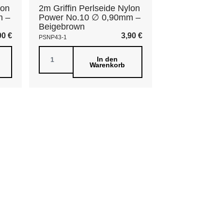
lon
2m Griffin Perlseide Nylon
m –
Power No.10 ∅ 0,90mm –
Beigebrown
90
€
3,90
€
PSNP43-1
In den
Warenkorb