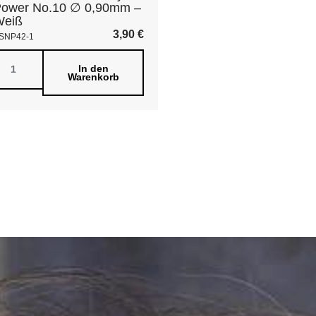
ower No.10 ∅ 0,90mm –
Weiß
3,90
€
SNP42-1
In den
Warenkorb