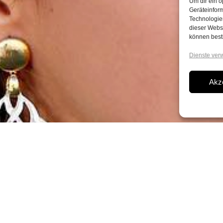
Um dir ein o
Geräteinfor
Technologien
dieser Websi
können best
Dienste ver
Akz