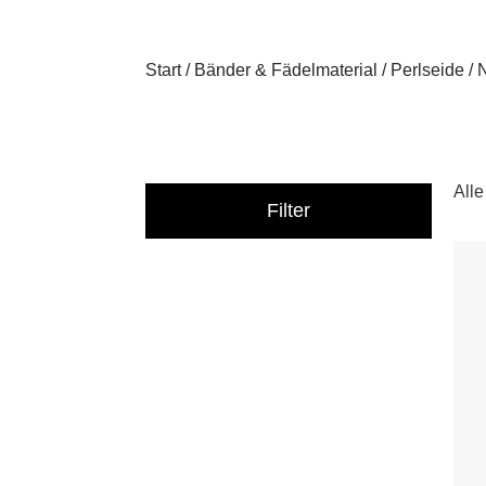
Start
/
Bänder & Fädelmaterial
/
Perlseide
/ 
All
Filter