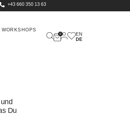
+43 660 350 13 63
WORKSHOPS
EN
0
DE
 und
as Du