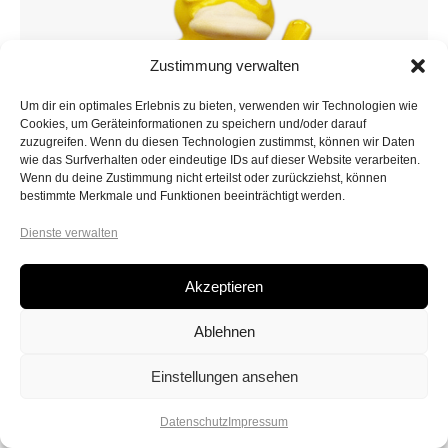
Zustimmung verwalten
Um dir ein optimales Erlebnis zu bieten, verwenden wir Technologien wie
Cookies, um Geräteinformationen zu speichern und/oder darauf
zuzugreifen. Wenn du diesen Technologien zustimmst, können wir Daten
wie das Surfverhalten oder eindeutige IDs auf dieser Website verarbeiten.
Wenn du deine Zustimmung nicht erteilst oder zurückziehst, können
bestimmte Merkmale und Funktionen beeinträchtigt werden.
Dienste verwalten
Mini-Cartoon Character 3D Charm / Ente
19x14mm
2,60
€
Akzeptieren
3DCHARM00-1
Ablehnen
In den Warenkorb
Einstellungen ansehen
Datenschutz
Impressum