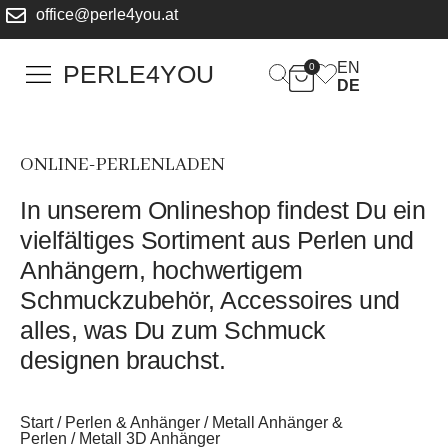
office@perle4you.at
EN
PERLE4YOU
0
DE
ONLINE-PERLENLADEN
In unserem Onlineshop findest Du ein
vielfältiges Sortiment aus Perlen und
Anhängern, hochwertigem
Schmuckzubehör, Accessoires und
alles, was Du zum Schmuck
designen brauchst.
Start
/
Perlen & Anhänger
/
Metall Anhänger &
Perlen
/ Metall 3D Anhänger