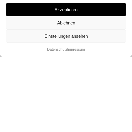
Akzeptieren
Ablehnen
Einstellungen ansehen
Datenschutz
Impressum
Lebe deinen Spirit und deine
Kreativität. Lass dich verzaubern von
unserer Vielfalt und spüre die Magie
der Perlen.