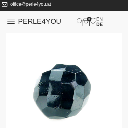
office@perle4you.at
EN
PERLE4YOU
0
DE