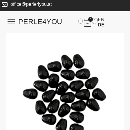
office@perle4you.at
EN
PERLE4YOU
0
DE